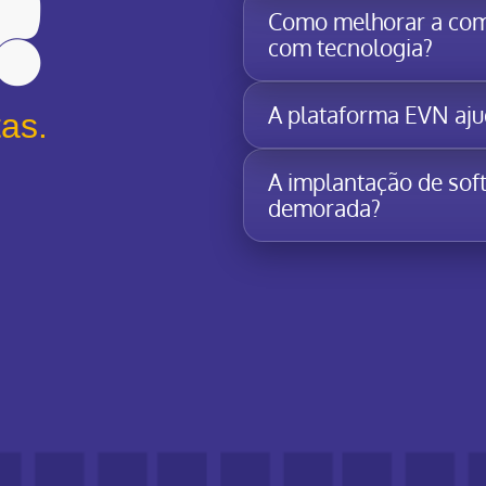
Q
Como melhorar a comu
com tecnologia?
A plataforma EVN ajud
as.
A implantação de sof
demorada?